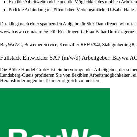
Flexible Arbeitszeitmodelle und die Möglichkeit des mobilen Arbeiten
Perfekte Anbindung mit öffentlichen Verkehrsmitteln: U-Bahn Halteste
Das klingt nach einer spannenden Aufgabe für Sie? Dann freuen wir uns a
www.baywa.com/karriere. Für Rückfragen ist Frau Bahar Durmaz gerne fü
BayWa AG, Bewerber Service, Kennziffer REF9294I, Stahlgruberring 8
Fullstack Entwickler SAP (m/w/d) Arbeitgeber: Baywa A
Die Bölke Handel GmbH ist ein hervorragender Arbeitgeber, der seinen
Landsberg-Queis profitieren Sie von flexiblen Arbeitsmöglichkeiten, ei
Herausforderungen im Team erfolgreich zu meistern.