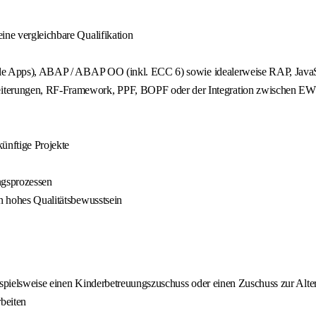
ine vergleichbare Qualifikation
estyle Apps), ABAP / ABAP OO (inkl. ECC 6) sowie idealerweise RAP, Ja
weiterungen, RF-Framework, PPF, BOPF oder der Integration zwische
ünftige Projekte
ngsprozessen
in hohes Qualitätsbewusstsein
eispielsweise einen Kinderbetreuungszuschuss oder einen Zuschuss zur Alt
beiten