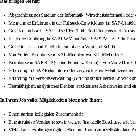
Das bringen Sie mit:
Abgeschlossenes Studium der Informatik, Wirtschaftsinformatik oder e
Mehrjährige Erfahrung in der Fullstack-Entwicklung im SAP-Umfeld
Gute Kenntnisse in: SAP UI5 / Fiori (inkl. Fiori Elements und Fre
Fundierte Erfahrung in SAP EWM und/oder SAP TM – z. B. in Er
Gute Deutsch- und Englischkenntnisse in Wort und Schrift
Von Vorteil: Kenntnisse in SAP-Modulen wie SD, MM oder FI
Kenntnisse in SAP BTP (Cloud Foundry, Kyma) – von Vorteil für zuk
Erfahrung mit SAP Retail Store oder vergleichbaren Retail-Szenarien
Erfahrung mit Versionsverwaltung (Git) und strukturierten Entwicklu
Teamfähigkeit, analytisches Denken, strukturierte Arbeitsweise und e
In Ihrem Job voller Möglichkeiten bieten wir Ihnen:
Einen starken kollegialen Zusammenhalt
Eine attraktive Vergütung sowie weitere finanzielle Zuschüsse wie b
Vielfältige Gestaltungsmöglichkeiten und Raum zum selbständigen Ar