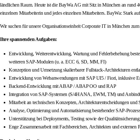
ländlichen Raum. Heute ist die BayWa AG mit Sitz in München an rund 400 
einzelnen Mitarbeiterin und jedes einzelnen Mitarbeiters. BayWa: Stark a
Wir suchen für unsere Organisationseinheit Corporate IT in München zum
Ihre spannenden Aufgaben:
Entwicklung, Weiterentwicklung, Wartung und Fehlerbehebung be
weiteren SAP-Modulen (u. a. ECC 6, SD, MM, FI)
Konzeption und Umsetzung skalierbarer Fullstack-Architekturen ent
Entwicklung von Webanwendungen mit SAP UI5 / Fiori, inklusive Er
Backend-Entwicklung mit ABAP / ABAP OO und RAP
Integration von SAP-Systemen (S/4HANA, EWM, TM) und Anbindung
Mitarbeit an technischen Konzepten, Architekturentscheidungen und S
Analyse, Optimierung und Automatisierung bestehender SAP-Prozes
Unterstützung bei Deployments, Testing sowie der Qualitätssicherun
Enge Zusammenarbeit mit Fachbereichen, Architekten und externen Pa