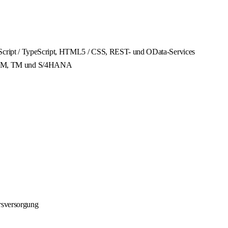
vaScript / TypeScript, HTML5 / CSS, REST- und OData-Services
n EWM, TM und S/4HANA
ersversorgung