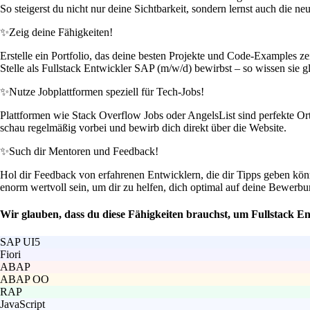
So steigerst du nicht nur deine Sichtbarkeit, sondern lernst auch die 
✨
Zeig deine Fähigkeiten!
Erstelle ein Portfolio, das deine besten Projekte und Code-Examples z
Stelle als Fullstack Entwickler SAP (m/w/d) bewirbst – so wissen sie g
✨
Nutze Jobplattformen speziell für Tech-Jobs!
Plattformen wie Stack Overflow Jobs oder AngelsList sind perfekte Ort
schau regelmäßig vorbei und bewirb dich direkt über die Website.
✨
Such dir Mentoren und Feedback!
Hol dir Feedback von erfahrenen Entwicklern, die dir Tipps geben kö
enorm wertvoll sein, um dir zu helfen, dich optimal auf deine Bewer
Wir glauben, dass du diese Fähigkeiten brauchst, um Fullstack E
SAP UI5
Fiori
ABAP
ABAP OO
RAP
JavaScript