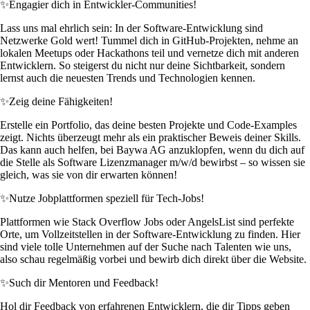
✨
Engagier dich in Entwickler-Communities!
Lass uns mal ehrlich sein: In der Software-Entwicklung sind
Netzwerke Gold wert! Tummel dich in GitHub-Projekten, nehme an
lokalen Meetups oder Hackathons teil und vernetze dich mit anderen
Entwicklern. So steigerst du nicht nur deine Sichtbarkeit, sondern
lernst auch die neuesten Trends und Technologien kennen.
✨
Zeig deine Fähigkeiten!
Erstelle ein Portfolio, das deine besten Projekte und Code-Examples
zeigt. Nichts überzeugt mehr als ein praktischer Beweis deiner Skills.
Das kann auch helfen, bei Baywa AG anzuklopfen, wenn du dich auf
die Stelle als Software Lizenzmanager m/w/d bewirbst – so wissen sie
gleich, was sie von dir erwarten können!
✨
Nutze Jobplattformen speziell für Tech-Jobs!
Plattformen wie Stack Overflow Jobs oder AngelsList sind perfekte
Orte, um Vollzeitstellen in der Software-Entwicklung zu finden. Hier
sind viele tolle Unternehmen auf der Suche nach Talenten wie uns,
also schau regelmäßig vorbei und bewirb dich direkt über die Website.
✨
Such dir Mentoren und Feedback!
Hol dir Feedback von erfahrenen Entwicklern, die dir Tipps geben