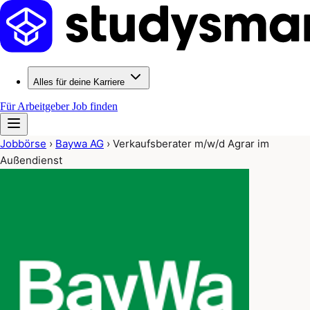
Alles für deine Karriere
Für Arbeitgeber
Job finden
Jobbörse
›
Baywa AG
›
Verkaufsberater m/w/d Agrar im
Außendienst