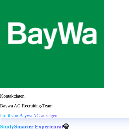
Kontaktdaten:
Baywa AG Recruiting-Team
Profil von Baywa AG anzeigen
StudySmarter Expertenrat
🤫