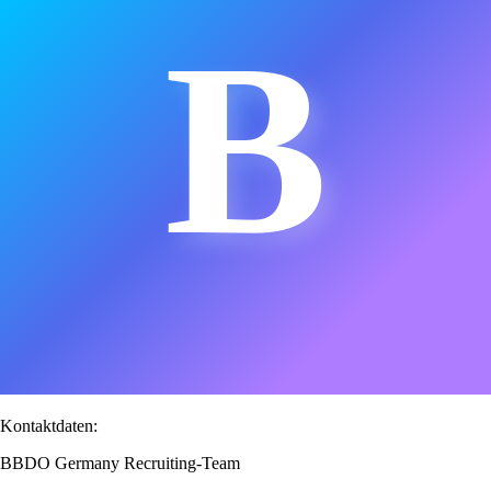
B
Kontaktdaten:
BBDO Germany Recruiting-Team