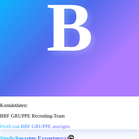
B
Kontaktdaten:
BBF GRUPPE Recruiting-Team
Profil von BBF GRUPPE anzeigen
StudySmarter Expertenrat
🤫