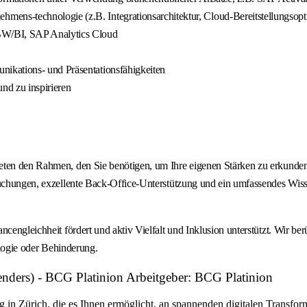
ns-technologie (z.B. Integrationsarchitektur, Cloud-Bereitstellungsopti
BW/BI, SAP Analytics Cloud
ikations- und Präsentationsfähigkeiten
und zu inspirieren
ieten den Rahmen, den Sie benötigen, um Ihre eigenen Stärken zu erkunde
sebuchungen, exzellente Back-Office-Unterstützung und ein umfassendes W
ncengleichheit fördert und aktiv Vielfalt und Inklusion unterstützt. Wir b
ologie oder Behinderung.
genders) - BCG Platinion Arbeitgeber: BCG Platinion
in Zürich, die es Ihnen ermöglicht, an spannenden digitalen Transfor