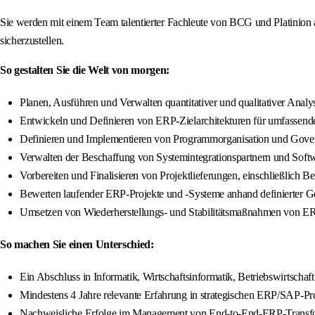
Sie werden mit einem Team talentierter Fachleute von BCG und Platinion 
sicherzustellen.
So gestalten Sie die Welt von morgen:
Planen, Ausführen und Verwalten quantitativer und qualitativer Anal
Entwickeln und Definieren von ERP-Zielarchitekturen für umfassende
Definieren und Implementieren von Programmorganisation und Governan
Verwalten der Beschaffung von Systemintegrationspartnern und Soft
Vorbereiten und Finalisieren von Projektlieferungen, einschließlich 
Bewerten laufender ERP-Projekte und -Systeme anhand definierter Ge
Umsetzen von Wiederherstellungs- und Stabilitätsmaßnahmen von E
So machen Sie einen Unterschied:
Ein Abschluss in Informatik, Wirtschaftsinformatik, Betriebswirtscha
Mindestens 4 Jahre relevante Erfahrung in strategischen ERP/SAP-Pr
Nachweisliche Erfolge im Management von End-to-End-ERP-Transfor