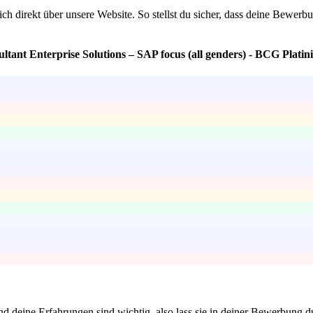
h direkt über unsere Website. So stellst du sicher, dass deine Bewerbun
ltant Enterprise Solutions – SAP focus (all genders) - BCG Plati
nd deine Erfahrungen sind wichtig, also lass sie in deiner Bewerbung d