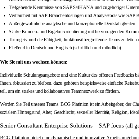
Tiefgehende Kenntnisse von SAP S/4HANA und zugehöriger Unternehme
Vertrautheit mit SAP-Branchenlösungen und Analysetools wie SAP 
Außergewöhnliche analytische und konzeptionelle Denkfähigkeiten
Starke Kunden- und Ergebnisorientierung mit hervorragenden Kommun
Teamgeist und die Fähigkeit, funktionsübergreifende Teams zu leiten 
Fließend in Deutsch und Englisch (schriftlich und mündlich)
Wie Sie mit uns wachsen können:
Individuelle Schulungsangebote und eine Kultur des offenen Feedbacks b
Ihnen, fokussiert zu bleiben, dazu gehören beispielsweise einfache Rei
teil, um ein starkes und kollaboratives Teamnetzwerk zu fördern.
Werden Sie Teil unseres Teams. BCG Platinion ist ein Arbeitgeber, der Cha
sozialem Hintergrund, Alter, Geschlecht, sexueller Identität, Religion, Ide
Senior Consultant Enterprise Solutions – SAP focus (all 
BCG Platinion bietet eine dynamische und innovative Arbeitsumgebung 