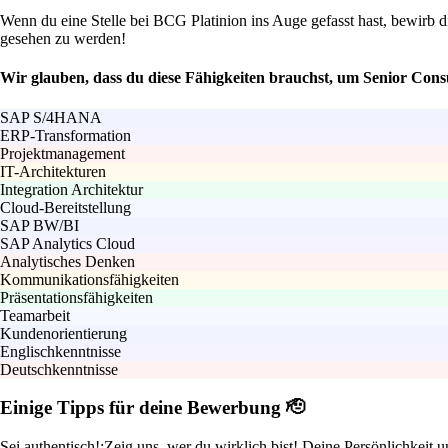
Wenn du eine Stelle bei BCG Platinion ins Auge gefasst hast, bewirb dic
gesehen zu werden!
Wir glauben, dass du diese Fähigkeiten brauchst, um Senior Consu
SAP S/4HANA
ERP-Transformation
Projektmanagement
IT-Architekturen
Integration Architektur
Cloud-Bereitstellung
SAP BW/BI
SAP Analytics Cloud
Analytisches Denken
Kommunikationsfähigkeiten
Präsentationsfähigkeiten
Teamarbeit
Kundenorientierung
Englischkenntnisse
Deutschkenntnisse
Einige Tipps für deine Bewerbung 🫡
Sei authentisch!:
Zeig uns, wer du wirklich bist! Deine Persönlichkeit u