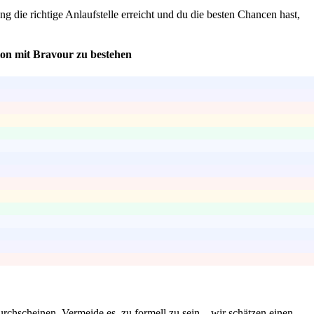
g die richtige Anlaufstelle erreicht und du die besten Chancen hast,
nion mit Bravour zu bestehen
urchscheinen. Vermeide es, zu formell zu sein – wir schätzen einen