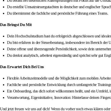
Du berätst bei steuerlichen Außenprüfungen mit Fokus auf die Umsatz
Du erstellst Umsatzsteuergutachten in deutscher und englischer Sprac
Du übernimmst die fachliche und persönliche Führung eines Teams.
Das Bringst Du Mit
Dein Hochschulstudium hast du erfolgreich abgeschlossen und idealerw
Du bist erfahren in der Steuerberatung, insbesondere im Bereich der 
Deine offene und überzeugende Persönlichkeit, sowie dein unterne
Du denkst analytisch, arbeitest eigenständig und sprichst sehr gut Engl
Das Erwartet Dich Bei Uns
Flexible Arbeitszeitmodelle und die Möglichkeit zum mobilen Arbeit
Fachliche und persönliche Entwicklung durch umfangreiche Training
Ein Onboarding, das dich sofort willkommen heißt, und ein Umfeld, in 
Verantwortung, Eigeninitiative, Innovation: Hinterlasse deinen Fi
Und jetzt freuen wir uns auf dich! Wenn du vorher noch etwas klären ode