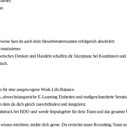
steuer.
he.
eise hast du auch dein Steuerberaterexamen erfolgreich absolviert.
Umsatzsteuer.
hmerisches Denken und Handeln schaffen dir Akzeptanz bei Kundinnen un
isch.
en für eine ausgewogene Work-Life-Balance.
s, abwechslungsreiche E‑Learning Einheiten und maßgeschneiderte Semina
dem du dich gleich zurechtfindest und integrierst.
ngerabdruck bei BDO und werde Impulsgeber für dein Team und das gesamte
r wissen möchtest, melde dich gerne. Du erreichst unser Recruiting Team 