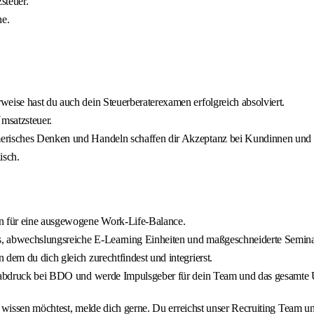
steuer.
he.
eise hast du auch dein Steuerberaterexamen erfolgreich absolviert.
Umsatzsteuer.
hmerisches Denken und Handeln schaffen dir Akzeptanz bei Kundinnen un
isch.
en für eine ausgewogene Work-Life-Balance.
s, abwechslungsreiche E‑Learning Einheiten und maßgeschneiderte Semina
dem du dich gleich zurechtfindest und integrierst.
ngerabdruck bei BDO und werde Impulsgeber für dein Team und das gesamte
r wissen möchtest, melde dich gerne. Du erreichst unser Recruiting Team 