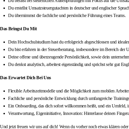
Du berätst bei steuerlichen Außenprüfungen mit Fokus auf die Umsatz
Du erstellst Umsatzsteuergutachten in deutscher und englischer Sprac
Du übernimmst die fachliche und persönliche Führung eines Teams.
Das Bringst Du Mit
Dein Hochschulstudium hast du erfolgreich abgeschlossen und idealerw
Du bist erfahren in der Steuerberatung, insbesondere im Bereich der 
Deine offene und überzeugende Persönlichkeit, sowie dein unterne
Du denkst analytisch, arbeitest eigenständig und sprichst sehr gut Engl
Das Erwartet Dich Bei Uns
Flexible Arbeitszeitmodelle und die Möglichkeit zum mobilen Arbeit
Fachliche und persönliche Entwicklung durch umfangreiche Training
Ein Onboarding, das dich sofort willkommen heißt, und ein Umfeld, in 
Verantwortung, Eigeninitiative, Innovation: Hinterlasse deinen Fi
Und jetzt freuen wir uns auf dich! Wenn du vorher noch etwas klären ode