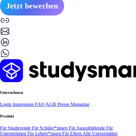
Jetzt bewerben
Unternehmen
Login
Impressum
FAQ
AGB
Presse
Magazine
Produkt
Für Studierende
Für Schüler*innen
Für Auszubildende
Für
Unternehmen
Für Lehrer*innen
Für Eltern
Alle Universitäten