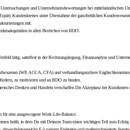
ce Untersuchungen und Unternehmensbewertungen bei mittelständischen 
te Equity Kundenkreises unter Übernahme der ganzheitlichen Kundenverant
kturierungen mit.
ndatsakquisition in allen Bereichen von BDO.
-Umfeld tätig, sattelfest in der Rechnungslegung, Finanzanalyse und Unte
erufsexamen (WP, ACCA, CFA) und verhandlungssichere Englischkenntniss
u fördern, zu motivieren und an BDO zu binden.
merisches Denken und Handeln verschaffen Dir Akzeptanz bei Kundinnen u
en für eine ausgewogene Work-Life-Balance.
lkommen heißt, in dem Du mit Deinem Team einen wichtigen Teil zum Erfolg
s, abwechslungsreiche E‑Learning Einheiten und maßgeschneiderte Semina