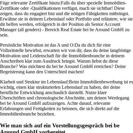
Füge relevante Zertifikate hinzu:
Falls du über spezielle Immobilien-
Zertifikate oder -Qualifikationen verfügst, mach sie sichtbar! Diese
zeigen, dass du engagiert bist und die nötigen Fähigkeiten mitbringst.
Erwähne sie in deinem Lebenslauf oder Portfolio und erläutere, wie sie
dir helfen werden, erfolgreich in der Position als Senior Account
Manager (all genders) - Bereich Real Estate bei be Around GmbH zu
sein.
Persönliche Motivation ist das A und O:
Da du dich für eine
Vollzeitstelle bewirbst, erwarten wir von dir, dass du deine langfristige
Motivation und Leidenschaft für die Immobilienbranche in deinem
Anschreiben klar zum Ausdruck bringst. Warum liebst du diese
Branche? Was möchtest du bei be Around GmbH erreichen? Deine
Begeisterung kann den Unterschied machen!
Klarheit und Struktur im Lebenslauf:
Beim Immobilienbewerbung ist es
wichtig, einen klar strukturierten Lebenslauf zu haben, der deine
berufliche Entwicklung anschaulich darstellt. Nutze klare
Überschriften und chronologische Abschnitte, um deinen Werdegang
bei be Around GmbH aufzuzeigen. Achte darauf, relevante
Erfahrungen und Fertigkeiten zu betonen, die sich direkt auf die
Immobilienbranche beziehen.
Wie man sich auf ein Vorstellungsgespräch bei be
Around GmbH vorbereitet