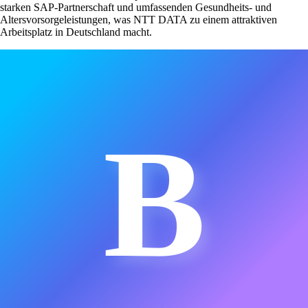
starken SAP-Partnerschaft und umfassenden Gesundheits- und
Altersvorsorgeleistungen, was NTT DATA zu einem attraktiven
Arbeitsplatz in Deutschland macht.
B