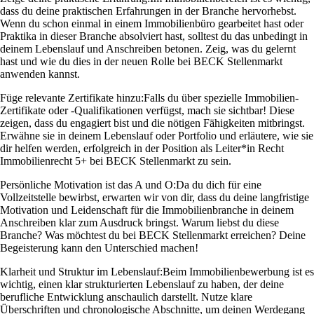
dass du deine praktischen Erfahrungen in der Branche hervorhebst.
Wenn du schon einmal in einem Immobilienbüro gearbeitet hast oder
Praktika in dieser Branche absolviert hast, solltest du das unbedingt in
deinem Lebenslauf und Anschreiben betonen. Zeig, was du gelernt
hast und wie du dies in der neuen Rolle bei BECK Stellenmarkt
anwenden kannst.
Füge relevante Zertifikate hinzu:
Falls du über spezielle Immobilien-
Zertifikate oder -Qualifikationen verfügst, mach sie sichtbar! Diese
zeigen, dass du engagiert bist und die nötigen Fähigkeiten mitbringst.
Erwähne sie in deinem Lebenslauf oder Portfolio und erläutere, wie sie
dir helfen werden, erfolgreich in der Position als Leiter*in Recht
Immobilienrecht 5+ bei BECK Stellenmarkt zu sein.
Persönliche Motivation ist das A und O:
Da du dich für eine
Vollzeitstelle bewirbst, erwarten wir von dir, dass du deine langfristige
Motivation und Leidenschaft für die Immobilienbranche in deinem
Anschreiben klar zum Ausdruck bringst. Warum liebst du diese
Branche? Was möchtest du bei BECK Stellenmarkt erreichen? Deine
Begeisterung kann den Unterschied machen!
Klarheit und Struktur im Lebenslauf:
Beim Immobilienbewerbung ist es
wichtig, einen klar strukturierten Lebenslauf zu haben, der deine
berufliche Entwicklung anschaulich darstellt. Nutze klare
Überschriften und chronologische Abschnitte, um deinen Werdegang