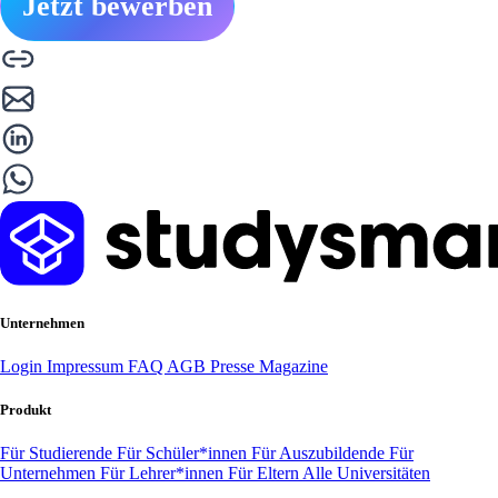
Jetzt bewerben
Unternehmen
Login
Impressum
FAQ
AGB
Presse
Magazine
Produkt
Für Studierende
Für Schüler*innen
Für Auszubildende
Für
Unternehmen
Für Lehrer*innen
Für Eltern
Alle Universitäten