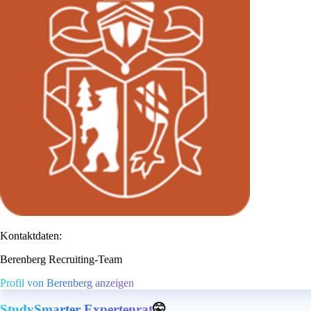
Kontaktdaten:
Berenberg Recruiting-Team
Profil von Berenberg anzeigen
StudySmarter Expertenrat
🤫