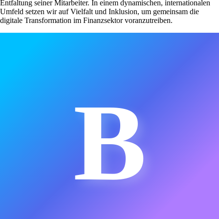
Entfaltung seiner Mitarbeiter. In einem dynamischen, internationalen
Umfeld setzen wir auf Vielfalt und Inklusion, um gemeinsam die
digitale Transformation im Finanzsektor voranzutreiben.
B