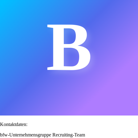
B
Kontaktdaten:
bfw-Unternehmensgruppe Recruiting-Team