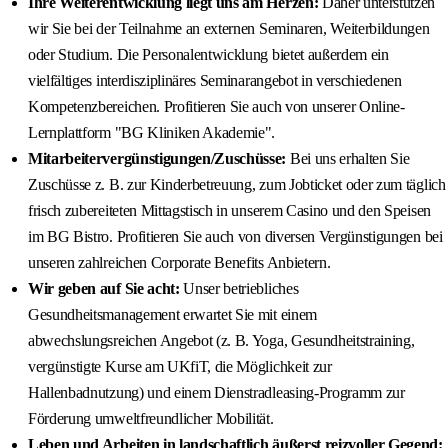
Ihre Weiterentwicklung liegt uns am Herzen:
Daher unterstützen
wir Sie bei der Teilnahme an externen Seminaren, Weiterbildungen
oder Studium. Die Personalentwicklung bietet außerdem ein
vielfältiges interdisziplinäres Seminarangebot in verschiedenen
Kompetenzbereichen. Profitieren Sie auch von unserer Online-
Lernplattform "BG Kliniken Akademie".
Mitarbeitervergünstigungen/Zuschüsse:
Bei uns erhalten Sie
Zuschüsse z. B. zur Kinderbetreuung, zum Jobticket oder zum täglich
frisch zubereiteten Mittagstisch in unserem Casino und den Speisen
im BG Bistro. Profitieren Sie auch von diversen Vergünstigungen bei
unseren zahlreichen Corporate Benefits Anbietern.
Wir geben auf Sie acht:
Unser betriebliches
Gesundheitsmanagement erwartet Sie mit einem
abwechslungsreichen Angebot (z. B. Yoga, Gesundheitstraining,
vergünstigte Kurse am UKfiT, die Möglichkeit zur
Hallenbadnutzung) und einem Dienstradleasing-Programm zur
Förderung umweltfreundlicher Mobilität.
Leben und Arbeiten in landschaftlich äußerst reizvoller Gegend: