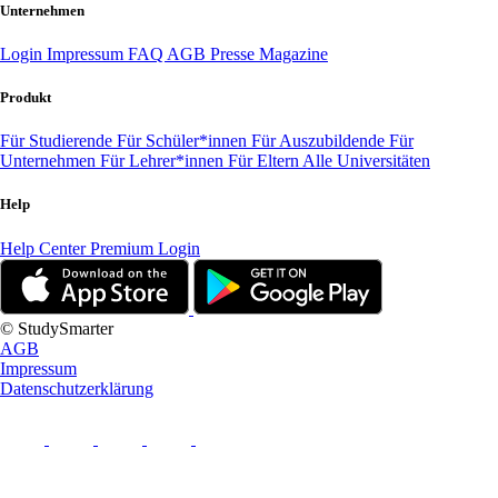
Unternehmen
Login
Impressum
FAQ
AGB
Presse
Magazine
Produkt
Für Studierende
Für Schüler*innen
Für Auszubildende
Für
Unternehmen
Für Lehrer*innen
Für Eltern
Alle Universitäten
Help
Help Center
Premium Login
© StudySmarter
AGB
Impressum
Datenschutzerklärung