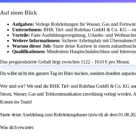
Auf einen Blick
Aufgaben:
Verlege Rohrleitungen für Wasser, Gas und Fernwä
Unternehmen:
BHK Tief- und Rohrbau GmbH & Co. KG – ein 
Vorteile:
Faire Ausbildungsvergütung, Urlaubs- und Weihnachts
Weitere Informationen:
Sicherer Arbeitsplatz mit Übernahmec
Warum dieser Job:
Starte deine Karriere in einem zukunftssic
Qualifikationen:
Mindestens Hauptschulabschluss und Interess
Das prognostizierte Gehalt liegt zwischen 1122 - 1610 € pro Monat.
Du willst nicht den ganzen Tag im Büro hocken, sondern draußen anpack
Wer sind wir? Wir sind die BHK Tief- und Rohrbau GmbH & Co. KG und wir
Strom, Wasser, Gas und Telekommunikation zuverlässig verlegt werden. Al
Komm ins Team!
Starte deine Ausbildung zum Rohrleitungsbauer (m/w/d) ab dem 01.08.2
Was dich erwartet: