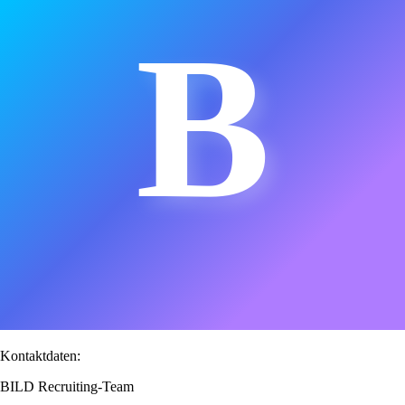
B
Kontaktdaten:
BILD Recruiting-Team