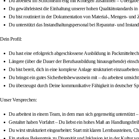
Du arbeitest im Schichtteam eng mit Kollegen zusammen – Übergabe
Du gewährleistest die Einhaltung unserer hohen Qualitätsstandards 
Du bist routiniert in der Dokumentation von Material-, Mengen- und 
Du unterstützt das Instandhaltungspersonal bei Reparatur- und Inst
Dein Profil:
Du hast eine erfolgreich abgeschlossene Ausbildung in Packmitteltech
Längere (über die Dauer der Berufsausbildung hinausgehende) einsc
Du bist bereit, dich in eine komplexe Anlage strukturiert einzuarbeit
Du bringst ein gutes Sicherheitsbewusstsein mit – du arbeitest umsich
Du überzeugst durch Deine kommunikative Fähigkeit in deutscher Sp
Unser Versprechen:
Du arbeitest in einem Team, in dem man sich gegenseitig unterstützt
Gestalter haben Vorfahrt – Du liebst ein hohes Maß an Handlungsfreihei
Du wirst strukturiert eingearbeitet: Start mit klaren Lernbausteinen, 
Ein starkes Bekenntnis zu Diversität und Inklusion ist in der Kultur