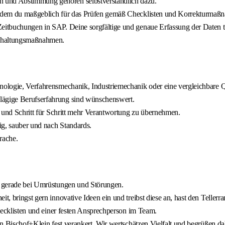
n und Abstimmung gehören selbstverständlich dazu.
in dem du maßgeblich für das Prüfen gemäß Checklisten und Korrekturmaßn
Zeitbuchungen in SAP. Deine sorgfältige und genaue Erfassung der Daten t
andhaltungsmaßnahmen.
nologie, Verfahrensmechanik, Industriemechanik oder eine vergleichbare Q
hlägige Berufserfahrung sind wünschenswert.
en und Schritt für Schritt mehr Verantwortung zu übernehmen.
tig, sauber und nach Standards.
rache.
 – gerade bei Umrüstungen und Störungen.
t, bringst gern innovative Ideen ein und treibst diese an, hast den Tellerra
Checklisten und einer festen Ansprechperson im Team.
 von Bischof+Klein fest verankert. Wir wertschätzen Vielfalt und begrüßen 