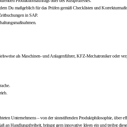
aufenden Produktionsauftrags oder des Rüstprozesses.
in dem Du maßgeblich für das Prüfen gemäß Checklisten und Korrekturmaßn
 Zeitbuchungen in SAP.
andhaltungsmaßnahmen.
pielsweise als Maschinen- und Anlagenführer, KFZ-Mechatroniker oder ver
rache.
rieb.
teten Unternehmens – von der sinnstiftenden Produktphilosophie, über eff
an Handlungsfreiheit, bringst gern innovative Ideen ein und treibst diese 