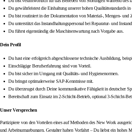
Du bist verantwortlich für das Beheben von Störungen während des l
Du gewährleistest die Einhaltung unserer hohen Qualitätsstandards 
Du bist routiniert in der Dokumentation von Material-, Mengen- und
Du unterstützt das Instandhaltungspersonal bei Reparatur- und Inst
Du führst eigenständig die Maschinenwartung nach Vorgabe aus.
Dein Profil
Du hast eine erfolgreich abgeschlossene technische Ausbildung, beis
Einschlägige Berufserfahrung sind von Vorteil.
Du bist sicher im Umgang mit Qualitäts- und Hygienenormen.
Du bringst optimalerweise SAP-Kenntnisse mit.
Du überzeugst durch Deine kommunikative Fähigkeit in deutscher Sp
Bereitschaft zum Einsatz im 2-Schicht-Betrieb, optional 3-Schicht-Bet
Unser Versprechen
Partizipiere von den Vorteilen eines auf Methoden des New Work ausgerich
und Arbeitsumgebungen. Gestalter haben Vorfahrt – Du liebst ein hohes Maß 