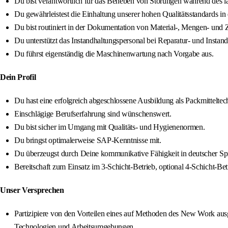
Du bist verantwortlich für das Beheben von Störungen während des l
Du gewährleistest die Einhaltung unserer hohen Qualitätsstandards 
Du bist routiniert in der Dokumentation von Material-, Mengen- und
Du unterstützt das Instandhaltungspersonal bei Reparatur- und Inst
Du führst eigenständig die Maschinenwartung nach Vorgabe aus.
Dein Profil
Du hast eine erfolgreich abgeschlossene Ausbildung als Packmittelte
Einschlägige Berufserfahrung sind wünschenswert.
Du bist sicher im Umgang mit Qualitäts- und Hygienenormen.
Du bringst optimalerweise SAP-Kenntnisse mit.
Du überzeugst durch Deine kommunikative Fähigkeit in deutscher Sp
Bereitschaft zum Einsatz im 3-Schicht-Betrieb, optional 4-Schicht-Bet
Unser Versprechen
Partizipiere von den Vorteilen eines auf Methoden des New Work ausge
Technologien und Arbeitsumgebungen.