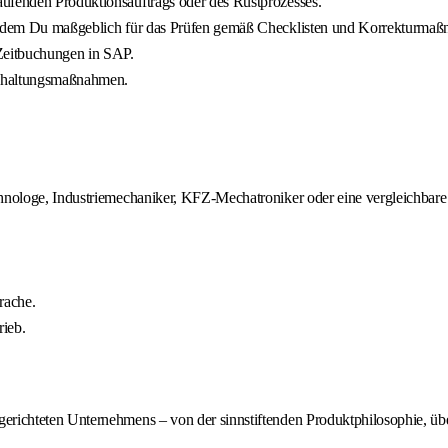
aufenden Produktionsauftrags oder des Rüstprozesses.
in dem Du maßgeblich für das Prüfen gemäß Checklisten und Korrekturmaßn
 Zeitbuchungen in SAP.
andhaltungsmaßnahmen.
chnologe, Industriemechaniker, KFZ-Mechatroniker oder eine vergleichbare 
rache.
rieb.
richteten Unternehmens – von der sinnstiftenden Produktphilosophie, über 