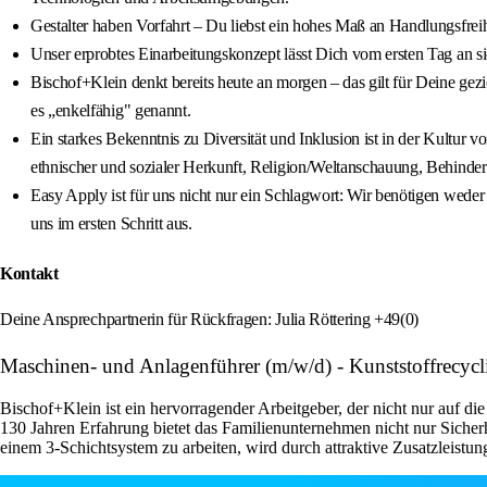
Gestalter haben Vorfahrt – Du liebst ein hohes Maß an Handlungsfreihei
Unser erprobtes Einarbeitungskonzept lässt Dich vom ersten Tag an 
Bischof+Klein denkt bereits heute an morgen – das gilt für Deine gez
es „enkelfähig" genannt.
Ein starkes Bekenntnis zu Diversität und Inklusion ist in der Kultur
ethnischer und sozialer Herkunft, Religion/Weltanschauung, Behinderu
Easy Apply ist für uns nicht nur ein Schlagwort: Wir benötigen weder
uns im ersten Schritt aus.
Kontakt
Deine Ansprechpartnerin für Rückfragen: Julia Röttering +49(0)
Maschinen- und Anlagenführer (m/w/d) - Kunststoffrecycl
Bischof+Klein ist ein hervorragender Arbeitgeber, der nicht nur auf die
130 Jahren Erfahrung bietet das Familienunternehmen nicht nur Sicherh
einem 3-Schichtsystem zu arbeiten, wird durch attraktive Zusatzleistu