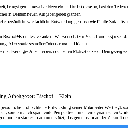
t, bringst gern innovative Ideen ein und treibst diese an, hast den Tellerra
sicher in Deinem neuen Aufgabengebiet glänzen.
ielte persönliche wie fachliche Entwicklung genauso wie für die Zukunfts
 von Bischof+Klein fest verankert. Wir wertschätzen Vielfalt und begrüßen 
ng, Alter sowie sexueller Orientierung und Identität.
 ein aufwendiges Anschreiben, noch einen Motivationstext, Dein gezeigtes 
ing Arbeitgeber: Bischof + Klein
 persönliche und fachliche Entwicklung seiner Mitarbeiter Wert legt, son
eit, sondern auch spannende Perspektiven in einem dynamischen Umfeld, 
ngen und ein starkes Team unterstützt, das gemeinsam an der Zukunft de