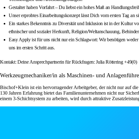
Gestalter haben Vorfahrt – Du liebst ein hohes Maß an Handlungsfreihei
Unser erprobtes Einarbeitungskonzept lässt Dich vom ersten Tag an 
Ein starkes Bekenntnis zu Diversität und Inklusion ist in der Kultur
ethnischer und sozialer Herkunft, Religion/Weltanschauung, Behinderu
Easy Apply ist für uns nicht nur ein Schlagwort: Wir benötigen weder
uns im ersten Schritt aus.
Kontakt: Deine Ansprechpartnerin für Rückfragen: Julia Röttering +49(0)
Werkzeugmechaniker/in als Maschinen- und Anlagenführer
Bischof+Klein ist ein hervorragender Arbeitgeber, der nicht nur auf die
130 Jahren Erfahrung bietet das Familienunternehmen nicht nur Sicherh
einem 3-Schichtsystem zu arbeiten, wird durch attraktive Zusatzleistu