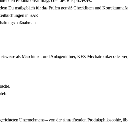
aufenden Produktionsauftrags oder des Rüstprozesses.
in dem Du maßgeblich für das Prüfen gemäß Checklisten und Korrekturmaßn
 Zeitbuchungen in SAP.
andhaltungsmaßnahmen.
pielsweise als Maschinen- und Anlagenführer, KFZ-Mechatroniker oder ver
rache.
rieb.
richteten Unternehmens – von der sinnstiftenden Produktphilosophie, über 