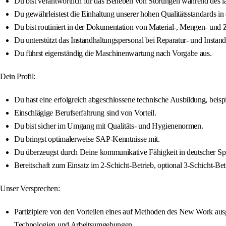
Du bist verantwortlich für das Beheben von Störungen während des l
Du gewährleistest die Einhaltung unserer hohen Qualitätsstandards 
Du bist routiniert in der Dokumentation von Material-, Mengen- und
Du unterstützt das Instandhaltungspersonal bei Reparatur- und Inst
Du führst eigenständig die Maschinenwartung nach Vorgabe aus.
Dein Profil:
Du hast eine erfolgreich abgeschlossene technische Ausbildung, beis
Einschlägige Berufserfahrung sind von Vorteil.
Du bist sicher im Umgang mit Qualitäts- und Hygienenormen.
Du bringst optimalerweise SAP-Kenntnisse mit.
Du überzeugst durch Deine kommunikative Fähigkeit in deutscher Sp
Bereitschaft zum Einsatz im 2-Schicht-Betrieb, optional 3-Schicht-Bet
Unser Versprechen:
Partizipiere von den Vorteilen eines auf Methoden des New Work ausge
Technologien und Arbeitsumgebungen.