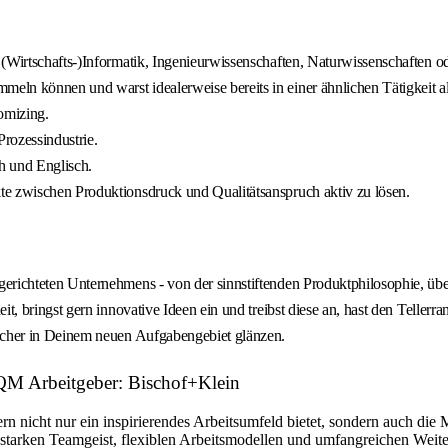
(Wirtschafts-)Informatik, Ingenieurwissenschaften, Naturwissenschaften od
ln können und warst idealerweise bereits in einer ähnlichen Tätigkeit al
omizing.
rozessindustrie.
h und Englisch.
te zwischen Produktionsdruck und Qualitätsanspruch aktiv zu lösen.
erichteten Unternehmens - von der sinnstiftenden Produktphilosophie, üb
, bringst gern innovative Ideen ein und treibst diese an, hast den Tellerra
sicher in Deinem neuen Aufgabengebiet glänzen.
QM Arbeitgeber: Bischof+Klein
rn nicht nur ein inspirierendes Arbeitsumfeld bietet, sondern auch die 
starken Teamgeist, flexiblen Arbeitsmodellen und umfangreichen Weiter