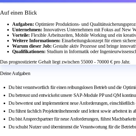
Auf einen Blick
Aufgaben:
Optimiere Produktions- und Qualitätssicherungspr
Unternehmen:
Innovatives Unternehmen mit Fokus auf New W
Vorteile:
Flexible Arbeitszeiten, Mobile Working und ein kreati
Weitere Informationen:
Einarbeitungskonzept für einen sichere
Warum dieser Job:
Gestalte aktiv Prozesse und bringe innova
Qualifikationen:
Studium in Informatik oder Ingenieurwissens
Das prognostizierte Gehalt liegt zwischen 55000 - 70000 € pro Jahr.
Deine Aufgaben
Du bist verantwortlich für einen reibungslosen Betrieb und die Optim
Du betreust und entwickelst unsere SAP-Module PP und QM kontinuie
Du bewertest und implementierst neue Anforderungen, einschließlich
Du führst fachlich Projektteilnehmende und leitest sowie arbeitest i
Du bist Ansprechpartner für neue Anforderungen, führst Machbarkeits
Du schulst Nutzer und übernimmst die Verantwortung für die Betrie