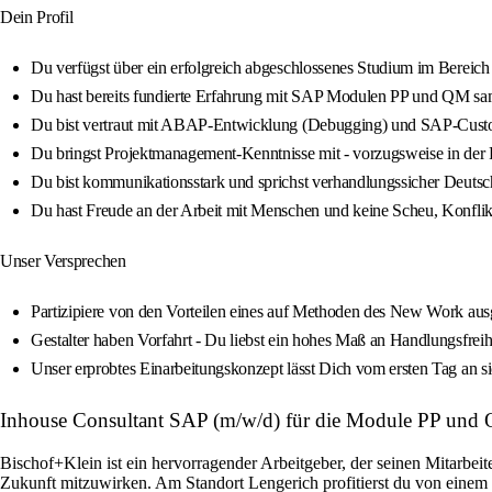
Dein Profil
Du verfügst über ein erfolgreich abgeschlossenes Studium im Bereich 
Du hast bereits fundierte Erfahrung mit SAP Modulen PP und QM samme
Du bist vertraut mit ABAP-Entwicklung (Debugging) und SAP-Cust
Du bringst Projektmanagement-Kenntnisse mit - vorzugsweise in der P
Du bist kommunikationsstark und sprichst verhandlungssicher Deutsc
Du hast Freude an der Arbeit mit Menschen und keine Scheu, Konflik
Unser Versprechen
Partizipiere von den Vorteilen eines auf Methoden des New Work ausg
Gestalter haben Vorfahrt - Du liebst ein hohes Maß an Handlungsfreiheit
Unser erprobtes Einarbeitungskonzept lässt Dich vom ersten Tag an 
Inhouse Consultant SAP (m/w/d) für die Module PP und 
Bischof+Klein ist ein hervorragender Arbeitgeber, der seinen Mitarbeite
Zukunft mitzuwirken. Am Standort Lengerich profitierst du von einem 