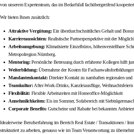
von unserem Expertenteam, das im Bedarfsfall fachübergreifend kooperiert
Wir bieten Ihnen zusätzlich:
Attraktive Vergütung:
Ein überdurchschnittliches Gehalt und Bonu
Karriereaussichten:
Realistische Partnerperspektive mit der Möglic
Arbeitsumgebung:
Klimatisierte Einzelbüros, höhenverstellbare Schr
Metropolregion Nürnberg.
Mentoring:
Persönliche Betreuung durch erfahrene Kollegen hilft jun
Weiterbildung:
Übernahme der Kosten für Fachanwaltsfortbildungen
Mandantenkontakt:
Direkter Kontakt zu namhaften regionalen un
Teamkultur:
After-Work-Drinks, Kanzleiausflüge, Weihnachtsfeier
Flexibilität:
Flexible Arbeitszeiten mit Homeoffice-Möglichkeit
Annehmlichkeiten:
Eis im Sommer, Sofabereich mit Siebträgermasch
Corporate Benefits:
Gutscheine und Rabatte bei bekannten Anbiete
Idealerweise Berufserfahrung im Bereich Real Estate / Transaktionen / Imm
strukturiert zu arbeiten, genauso wie im Team Verantwortung zu übernehm