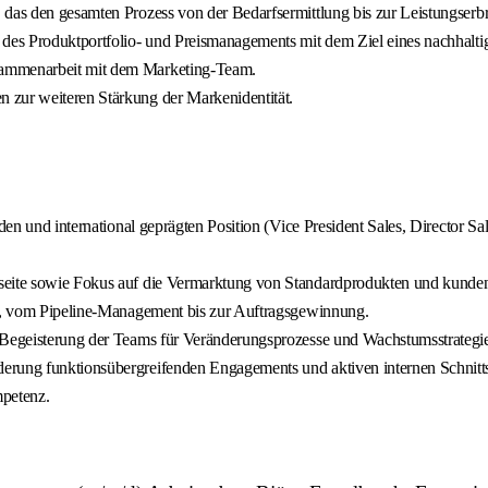
 das den gesamten Prozess von der Bedarfsermittlung bis zur Leistungserb
 des Produktportfolio‑ und Preismanagements mit dem Ziel eines nachhalti
sammenarbeit mit dem Marketing‑Team.
 zur weiteren Stärkung der Markenidentität.
nden und international geprägten Position (Vice President Sales, Director
nseite sowie Fokus auf die Vermarktung von Standardprodukten und kunde
ng, vom Pipeline‑Management bis zur Auftragsgewinnung.
d Begeisterung der Teams für Veränderungsprozesse und Wachstumsstrategi
derung funktionsübergreifenden Engagements und aktiven internen Schnit
mpetenz.