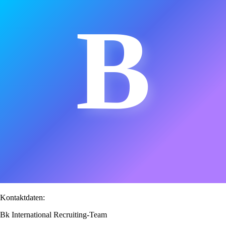
B
Kontaktdaten:
Bk International Recruiting-Team