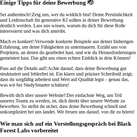
Einige Tipps für deine Bewerbung 🫡
Sei authentisch!:
Zeig uns, wer du wirklich bist! Deine Persönlichkeit
und Leidenschaft für generative KI sollten in deiner Bewerbung
deutlich werden. Lass uns wissen, warum du dich für diese Rolle
interessierst und was dich antreibt.
Mach es konkret!:
Verwende konkrete Beispiele aus deiner bisherigen
Erfahrung, um deine Fähigkeiten zu untermauern. Erzähl uns von
Projekten, an denen du gearbeitet hast, und wie du Herausforderungen
gemeistert hast. Das gibt uns einen echten Einblick in dein Können!
Pass auf die Details auf!:
Achte darauf, dass deine Bewerbung gut
strukturiert und fehlerfrei ist. Ein klarer und präziser Schreibstil zeigt,
dass du sorgfältig arbeitest und Wert auf Qualität legst – genau das,
was wir bei StudySmarter schätzen!
Bewirb dich über unsere Website!:
Der einfachste Weg, um Teil
unseres Teams zu werden, ist, dich direkt über unsere Website zu
bewerben. So stellst du sicher, dass deine Bewerbung schnell und
unkompliziert bei uns landet. Wir freuen uns darauf, von dir zu hören!
Wie man sich auf ein Vorstellungsgespräch bei Black
Forest Labs vorbereitet