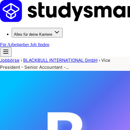
Alles für deine Karriere
Für Arbeitgeber
Job finden
Jobbörse
›
BLACKBULL INTERNATIONAL GmbH
›
Vice
President - Senior Accountant -…