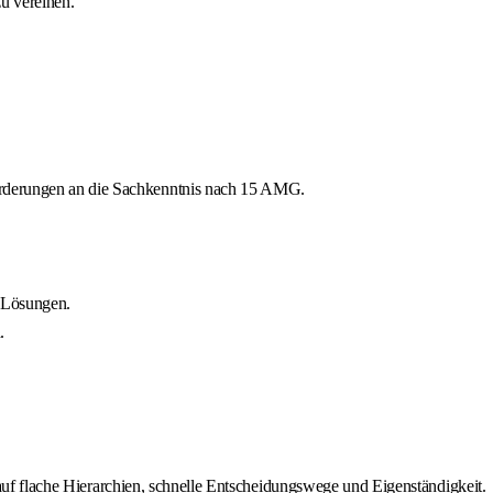
u vereinen.
forderungen an die Sachkenntnis nach 15 AMG.
n Lösungen.
.
 auf flache Hierarchien, schnelle Entscheidungswege und Eigenständigkeit.