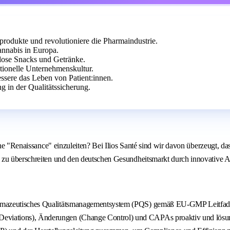
sprodukte und revolutioniere die Pharmaindustrie.
nnabis in Europa.
lose Snacks und Getränke.
tionelle Unternehmenskultur.
ssere das Leben von Patient:innen.
 in der Qualitätssicherung.
ne "Renaissance" einzuleiten? Bei Ilios Santé sind wir davon überzeugt, das
 zu überschreiten und den deutschen Gesundheitsmarkt durch innovative An
r pharmazeutisches Qualitätsmanagementsystem (PQS) gemäß EU-GMP Lei
Deviations), Änderungen (Change Control) und CAPAs proaktiv und lösung