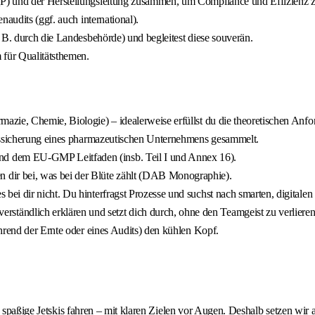
P) und der Herstellungsleitung zusammen, um Compliance und Effizienz z
naudits (ggf. auch international).
 B. durch die Landesbehörde) und begleitest diese souverän.
für Qualitätsthemen.
mazie, Chemie, Biologie) – idealerweise erfüllst du die theoretischen An
ätssicherung eines pharmazeutischen Unternehmens gesammelt.
dem EU-GMP Leitfaden (insb. Teil I und Annex 16).
 dir bei, was bei der Blüte zählt (DAB Monographie).
bei dir nicht. Du hinterfragst Prozesse und suchst nach smarten, digitale
ändlich erklären und setzt dich durch, ohne den Teamgeist zu verlieren
hrend der Ernte oder eines Audits) den kühlen Kopf.
, spaßige Jetskis fahren – mit klaren Zielen vor Augen. Deshalb setzen wir