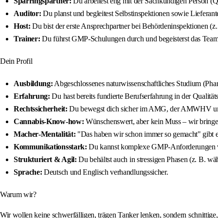
Sparringspartner:
Du arbeitest eng mit der Sachkundigen Person (Q
Auditor:
Du planst und begleitest Selbstinspektionen sowie Lieferante
Host:
Du bist der erste Ansprechpartner bei Behördeninspektionen (z.
Trainer:
Du führst GMP-Schulungen durch und begeisterst das Team 
Dein Profil
Ausbildung:
Abgeschlossenes naturwissenschaftliches Studium (Phar
Erfahrung:
Du hast bereits fundierte Berufserfahrung in der Qualit
Rechtssicherheit:
Du bewegst dich sicher im AMG, der AMWHV und 
Cannabis‑Know‑how:
Wünschenswert, aber kein Muss – wir bringen
Macher‑Mentalität:
"Das haben wir schon immer so gemacht" gibt es 
Kommunikationsstark:
Du kannst komplexe GMP‑Anforderungen verst
Strukturiert & Agil:
Du behältst auch in stressigen Phasen (z. B. wä
Sprache:
Deutsch und Englisch verhandlungssicher.
Warum wir?
Wir wollen keine schwerfälligen, trägen Tanker lenken, sondern schnittige