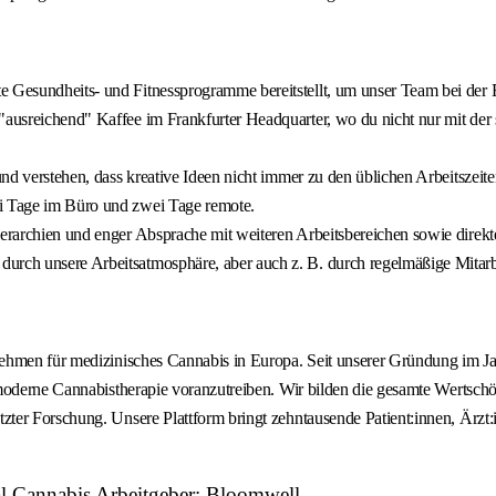
 Gesundheits- und Fitnessprogramme bereitstellt, um unser Team bei der Er
"ausreichend" Kaffee im Frankfurter Headquarter, wo du nicht nur mit der 
und verstehen, dass kreative Ideen nicht immer zu den üblichen Arbeitszeite
ei Tage im Büro und zwei Tage remote.
Hierarchien und enger Absprache mit weiteren Arbeitsbereichen sowie direk
durch unsere Arbeitsatmosphäre, aber auch z. B. durch regelmäßige Mitar
ehmen für medizinisches Cannabis in Europa. Seit unserer Gründung im Jah
 moderne Cannabistherapie voranzutreiben. Wir bilden die gesamte Wertsc
ter Forschung. Unsere Plattform bringt zehntausende Patient:innen, Ärzt
al Cannabis Arbeitgeber: Bloomwell