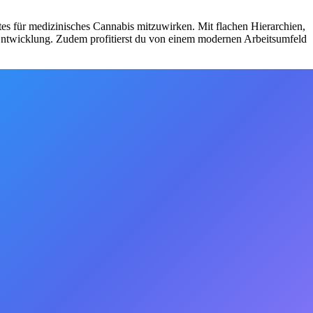
tes für medizinisches Cannabis mitzuwirken. Mit flachen Hierarchien,
e Entwicklung. Zudem profitierst du von einem modernen Arbeitsumfeld