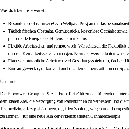
Was dich bei uns erwartet?
Besonders cool ist unser eGym Wellpass Programm, das personalisierte
Täglich frischen Obstsalat, Gemüsesticks, kostenlose Getränke sowie 
pulsierende Energie des Hafens spüren kannst.
Flexible Arbeitszeiten und remote work: Wir schätzen die Flexibilität 
unseren Kernarbeitszeiten zu mergen. Normalerweise arbeiten wir dr
Eigenverantwortliche Arbeit mit viel Gestaltungsspielraum, flachen 
Eine aufgeweckte, unkonventionelle Unternehmenskultur in der Spaß 
Über uns
Die Bloomwell Group mit Sitz in Frankfurt zählt zu den führenden Untern
dem klaren Ziel, die Versorgung von Patient:innen zu verbessern und die
Telemedizin, eRezept‑Lösungen, digitalen Zahlungswegen und datengestütz
zusammen – für eine neue Ära der evidenzbasierten Cannabistherapie.
Bloomwell - Leitung Qualitätssicherung (m/w/d) – Medic