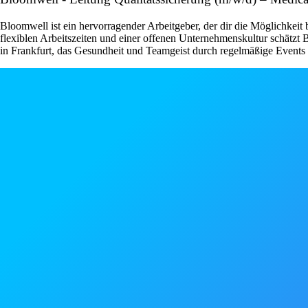
Bloomwell ist ein hervorragender Arbeitgeber, der dir die Möglichkeit
flexiblen Arbeitszeiten und einer offenen Unternehmenskultur schätzt
in Frankfurt, das Gesundheit und Teamgeist durch regelmäßige Events u