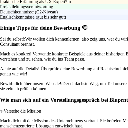
Praktische Erfahrung als UX Expert*in
Projektleitungsverantwortung
Deutschkenntnisse (C2-Niveau)
Englischkenntnisse (gut bis sehr gut)
Einige Tipps für deine Bewerbung 🫡
Sei du selbst!:
Wir wollen dich kennenlernen, also zeig uns, wer du wir
Consultant brennst.
Mach es konkret!:
Verwende konkrete Beispiele aus deiner bisherigen Er
verstehen und zu sehen, wie du ins Team passt.
Achte auf die Details!:
Überprüfe deine Bewerbung auf Rechtschreibfehler
genau wie wir!
Bewirb dich über unsere Website!:
Der einfachste Weg, um Teil unseres
sie zeitnah prüfen können.
Wie man sich auf ein Vorstellungsgespräch bei Bluprnt
✨
Verstehe die Mission
Mach dich mit der Mission des Unternehmens vertraut. Sie befreien Mens
menschenzentrierte Lösungen entwickelt hast.