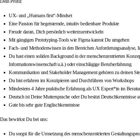
Dein Profil:
UX- und „Humans first“-Mindset
Eine Passion für begeisternde, intuitiv bedienbare Produkte
Freude daran, Dich persönlich weiterzuentwickeln
Mit gängigen Prototyping-Tools wie Figma kannst Du umgehen
Fach- und Methodenwissen in den Bereichen Anforderungsanalyse, Int
Du hast einen soliden Background in der menschenzentrierten Konzep
Informationswissenschaft u.ä.) oder einschlägige Berufserfahrung
Kommunikation und Stakeholder Management gehören zu deinen St
Du bist erfahren im Konzipieren und Durchführen von Workshops
Mindestens 4 Jahre praktische Erfahrung als UX Expert*in im Beratun
Deutsch ist Deine Muttersprache oder Du besitzt Deutschkenntnisse 
Gute bis sehr gute Englischkenntnisse
Das bewirkst Du bei uns:
Du sorgst für die Umsetzung des menschenzentrierten Gestaltungsprozes