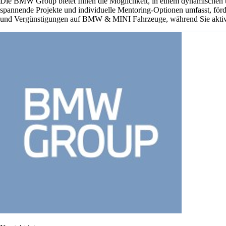
Die BMW Group bietet Ihnen die Möglichkeit, in einem dynamischen 
spannende Projekte und individuelle Mentoring-Optionen umfasst, förder
und Vergünstigungen auf BMW & MINI Fahrzeuge, während Sie aktiv 