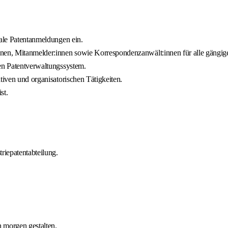
nale Patentanmeldungen ein.
nnen, Mitanmelder:innen sowie Korrespondenzanwält:innen für alle gängige
len Patentverwaltungssystem.
tiven und organisatorischen Tätigkeiten.
st.
riepatentabteilung.
 morgen gestalten.