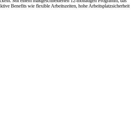
ckeln. Mit einem maßgeschneiderten 12-monatigen Programm, das
ive Benefits wie flexible Arbeitszeiten, hohe Arbeitsplatzsicherheit