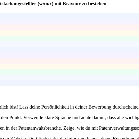
sfachangestellter (w/m/x) mit Bravour zu bestehen
lich bist! Lass deine Persönlichkeit in deiner Bewerbung durchscheinen
den Punkt. Verwende klare Sprache und achte darauf, dass alle wichti
en in der Patentanwaltsbranche. Zeige, wie du mit Patentverwaltungsso
nsere Website. Dort findest du alle Infos und kannst deine Bewerbung di