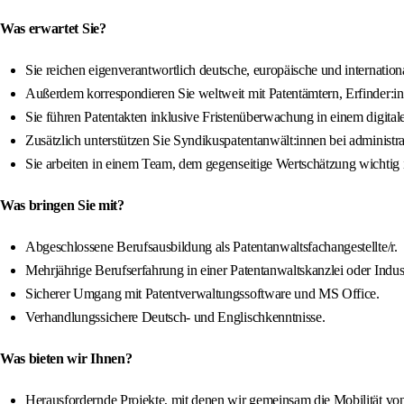
Was erwartet Sie?
Sie reichen eigenverantwortlich deutsche, europäische und internatio
Außerdem korrespondieren Sie weltweit mit Patentämtern, Erfinder:i
Sie führen Patentakten inklusive Fristenüberwachung in einem digita
Zusätzlich unterstützen Sie Syndikuspatentanwält:innen bei administra
Sie arbeiten in einem Team, dem gegenseitige Wertschätzung wichtig i
Was bringen Sie mit?
Abgeschlossene Berufsausbildung als Patentanwaltsfachangestellte/r.
Mehrjährige Berufserfahrung in einer Patentanwaltskanzlei oder Indust
Sicherer Umgang mit Patentverwaltungssoftware und MS Office.
Verhandlungssichere Deutsch- und Englischkenntnisse.
Was bieten wir Ihnen?
Herausfordernde Projekte, mit denen wir gemeinsam die Mobilität von