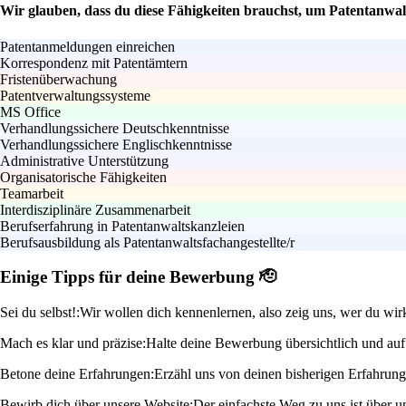
Wir glauben, dass du diese Fähigkeiten brauchst, um Patentanwalt
Patentanmeldungen einreichen
Korrespondenz mit Patentämtern
Fristenüberwachung
Patentverwaltungssysteme
MS Office
Verhandlungssichere Deutschkenntnisse
Verhandlungssichere Englischkenntnisse
Administrative Unterstützung
Organisatorische Fähigkeiten
Teamarbeit
Interdisziplinäre Zusammenarbeit
Berufserfahrung in Patentanwaltskanzleien
Berufsausbildung als Patentanwaltsfachangestellte/r
Einige Tipps für deine Bewerbung 🫡
Sei du selbst!:
Wir wollen dich kennenlernen, also zeig uns, wer du wirk
Mach es klar und präzise:
Halte deine Bewerbung übersichtlich und auf 
Betone deine Erfahrungen:
Erzähl uns von deinen bisherigen Erfahrung
Bewirb dich über unsere Website:
Der einfachste Weg zu uns ist über u