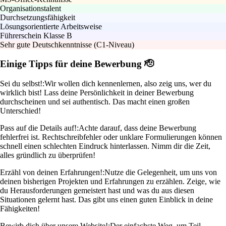
Organisationstalent
Durchsetzungsfähigkeit
Lösungsorientierte Arbeitsweise
Führerschein Klasse B
Sehr gute Deutschkenntnisse (C1-Niveau)
Einige Tipps für deine Bewerbung 🫡
Sei du selbst!:
Wir wollen dich kennenlernen, also zeig uns, wer du
wirklich bist! Lass deine Persönlichkeit in deiner Bewerbung
durchscheinen und sei authentisch. Das macht einen großen
Unterschied!
Pass auf die Details auf!:
Achte darauf, dass deine Bewerbung
fehlerfrei ist. Rechtschreibfehler oder unklare Formulierungen können
schnell einen schlechten Eindruck hinterlassen. Nimm dir die Zeit,
alles gründlich zu überprüfen!
Erzähl von deinen Erfahrungen!:
Nutze die Gelegenheit, um uns von
deinen bisherigen Projekten und Erfahrungen zu erzählen. Zeige, wie
du Herausforderungen gemeistert hast und was du aus diesen
Situationen gelernt hast. Das gibt uns einen guten Einblick in deine
Fähigkeiten!
Bewirb dich über unsere Website!:
Der einfachste Weg, um Teil