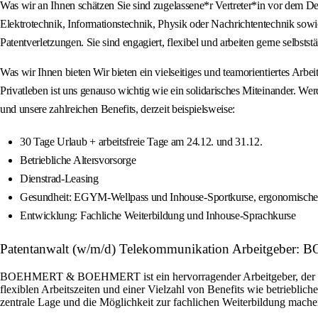
Was wir an Ihnen schätzen Sie sind zugelassene*r Vertreter*in vor dem D
Elektrotechnik, Informationstechnik, Physik oder Nachrichtentechnik sowi
Patentverletzungen. Sie sind engagiert, flexibel und arbeiten gerne selbst
Was wir Ihnen bieten Wir bieten ein vielseitiges und teamorientiertes Ar
Privatleben ist uns genauso wichtig wie ein solidarisches Miteinander. 
und unsere zahlreichen Benefits, derzeit beispielsweise:
30 Tage Urlaub + arbeitsfreie Tage am 24.12. und 31.12.
Betriebliche Altersvorsorge
Dienstrad-Leasing
Gesundheit: EGYM-Wellpass und Inhouse-Sportkurse, ergonomische 
Entwicklung: Fachliche Weiterbildung und Inhouse-Sprachkurse
Patentanwalt (w/m/d) Telekommunikation Arbeitge
BOEHMERT & BOEHMERT ist ein hervorragender Arbeitgeber, der seine
flexiblen Arbeitszeiten und einer Vielzahl von Benefits wie betriebl
zentrale Lage und die Möglichkeit zur fachlichen Weiterbildung machen 