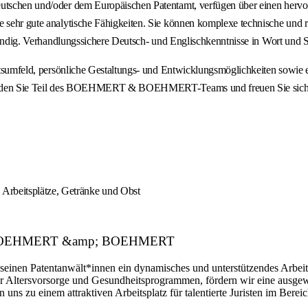
eutschen und/oder dem Europäischen Patentamt, verfügen über einen hervo
e sehr gute analytische Fähigkeiten. Sie können komplexe technische und r
ständig. Verhandlungssichere Deutsch- und Englischkenntnisse in Wort und Sc
beitsumfeld, persönliche Gestaltungs- und Entwicklungsmöglichkeiten sowie
Werden Sie Teil des BOEHMERT & BOEHMERT-Teams und freuen Sie sich auf e
Arbeitsplätze, Getränke und Obst
ber: BOEHMERT &amp; BOEHMERT
n Patentanwält*innen ein dynamisches und unterstützendes Arbeitsum
icher Altersvorsorge und Gesundheitsprogrammen, fördern wir eine ausg
uns zu einem attraktiven Arbeitsplatz für talentierte Juristen im Bere