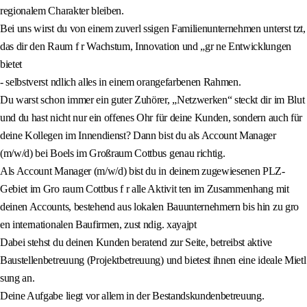
regionalem Charakter bleiben.
Bei uns wirst du von einem zuverl ssigen Familienunternehmen unterst tzt,
das dir den Raum f r Wachstum, Innovation und „gr ne Entwicklungen
bietet
- selbstverst ndlich alles in einem orangefarbenen Rahmen.
Du warst schon immer ein guter Zuhörer, „Netzwerken“ steckt dir im Blut
und du hast nicht nur ein offenes Ohr für deine Kunden, sondern auch für
deine Kollegen im Innendienst? Dann bist du als Account Manager
(m/w/d) bei Boels im Großraum Cottbus genau richtig.
Als Account Manager (m/w/d) bist du in deinem zugewiesenen PLZ-
Gebiet im Gro raum Cottbus f r alle Aktivit ten im Zusammenhang mit
deinen Accounts, bestehend aus lokalen Bauunternehmern bis hin zu gro
en internationalen Baufirmen, zust ndig. xayajpt
Dabei stehst du deinen Kunden beratend zur Seite, betreibst aktive
Baustellenbetreuung (Projektbetreuung) und bietest ihnen eine ideale Mietl
sung an.
Deine Aufgabe liegt vor allem in der Bestandskundenbetreuung.