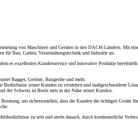
rmietung von Maschinen und Geräten in den DACH-Ländern. Mit einer 
 für Bau, Garten, Veranstaltungstechnik und Industrie an.
indem es exzellenten Kundenservice und innovative Produkte bereitstell
runter Bagger, Gerüste, Baugeräte und mehr.
die Bedürfnisse seiner Kunden zu verstehen und maßgeschneiderte Lös
und der Schweiz ist Boels stets in der Nähe seiner Kunden.
e Beratung, um sicherzustellen, dass die Kunden die richtigen Geräte f
nche.
e Mietbedürfnisse zu sein und strebt danach, durch kontinuierliche Verb