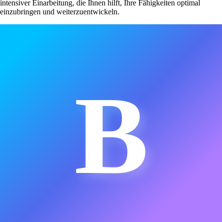
intensiver Einarbeitung, die Ihnen hilft, Ihre Fähigkeiten optimal
einzubringen und weiterzuentwickeln.
B