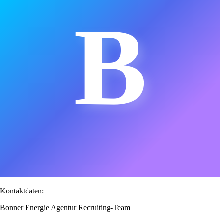
B
Kontaktdaten:
Bonner Energie Agentur Recruiting-Team