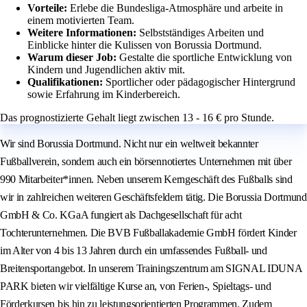
Vorteile:
Erlebe die Bundesliga-Atmosphäre und arbeite in
einem motivierten Team.
Weitere Informationen:
Selbstständiges Arbeiten und
Einblicke hinter die Kulissen von Borussia Dortmund.
Warum dieser Job:
Gestalte die sportliche Entwicklung von
Kindern und Jugendlichen aktiv mit.
Qualifikationen:
Sportlicher oder pädagogischer Hintergrund
sowie Erfahrung im Kinderbereich.
Das prognostizierte Gehalt liegt zwischen 13 - 16 € pro Stunde.
Wir sind Borussia Dortmund. Nicht nur ein weltweit bekannter
Fußballverein, sondern auch ein börsennotiertes Unternehmen mit über
990 Mitarbeiter*innen. Neben unserem Kerngeschäft des Fußballs sind
wir in zahlreichen weiteren Geschäftsfeldern tätig. Die Borussia Dortmund
GmbH & Co. KGaA fungiert als Dachgesellschaft für acht
Tochterunternehmen. Die BVB Fußballakademie GmbH fördert Kinder
im Alter von 4 bis 13 Jahren durch ein umfassendes Fußball- und
Breitensportangebot. In unserem Trainingszentrum am SIGNAL IDUNA
PARK bieten wir vielfältige Kurse an, von Ferien-, Spieltags- und
Förderkursen bis hin zu leistungsorientierten Programmen. Zudem