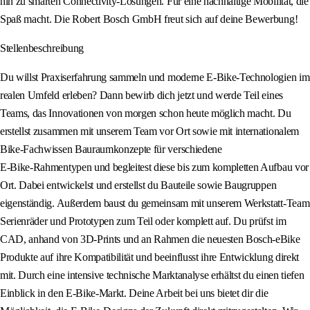
hin zu smarten Connectivity-Lösungen. Für eine nachhaltige Mobilität, die
Spaß macht. Die Robert Bosch GmbH freut sich auf deine Bewerbung!
Stellenbeschreibung
Du willst Praxiserfahrung sammeln und moderne E‑Bike‑Technologien im
realen Umfeld erleben? Dann bewirb dich jetzt und werde Teil eines
Teams, das Innovationen von morgen schon heute möglich macht. Du
erstellst zusammen mit unserem Team vor Ort sowie mit internationalem
Bike‑Fachwissen Bauraumkonzepte für verschiedene
E‑Bike‑Rahmentypen und begleitest diese bis zum kompletten Aufbau vor
Ort. Dabei entwickelst und erstellst du Bauteile sowie Baugruppen
eigenständig. Außerdem baust du gemeinsam mit unserem Werkstatt‑Team
Serienräder und Prototypen zum Teil oder komplett auf. Du prüfst im
CAD, anhand von 3D‑Prints und an Rahmen die neuesten Bosch‑eBike
Produkte auf ihre Kompatibilität und beeinflusst ihre Entwicklung direkt
mit. Durch eine intensive technische Marktanalyse erhältst du einen tiefen
Einblick in den E‑Bike‑Markt. Deine Arbeit bei uns bietet dir die