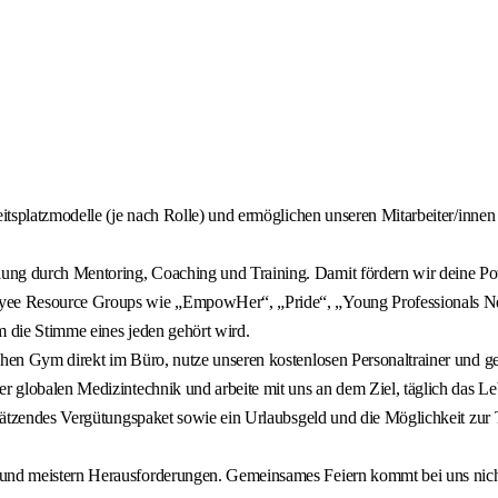
itsplatzmodelle (je nach Rolle) und ermöglichen unseren Mitarbeiter/innen a
ng durch Mentoring, Coaching und Training. Damit fördern wir deine Poten
yee Resource Groups wie „EmpowHer“, „Pride“, „Young Professionals Netw
em die Stimme eines jeden gehört wird.
schen Gym direkt im Büro, nutze unseren kostenlosen Personaltrainer und g
der globalen Medizintechnik und arbeite mit uns an dem Ziel, täglich das 
rtschätzendes Vergütungspaket sowie ein Urlaubsgeld und die Möglichkeit 
 und meistern Herausforderungen. Gemeinsames Feiern kommt bei uns nich