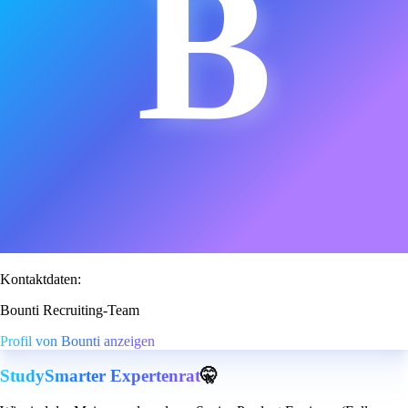
B
Kontaktdaten:
Bounti Recruiting-Team
Profil von Bounti anzeigen
StudySmarter Expertenrat
🤫