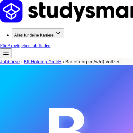
Alles für deine Karriere
Für Arbeitgeber
Job finden
Jobbörse
›
BR Holding GmbH
›
Barleitung (m/w/d) Vollzeit
B