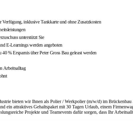
ur Verfügung, inklusive Tankkarte und ohne Zusatzkosten
heitsleistungen
rzuschuss unterstützt Sie
 und E‑Learnings werden angeboten
 40 % Ersparnis über Peter Gross Bau geleast werden
n Arbeitsalltag
ohnt
trie bieten wir Ihnen als Polier / Werkpolier (m/w/d) im Brückenbau a
und ein attraktives Gehaltspaket mit 30 Tagen Urlaub, einem Firmenwa
ngsreiche Projekte und Teamevents dafür sorgen, dass Ihr Arbeitsallt