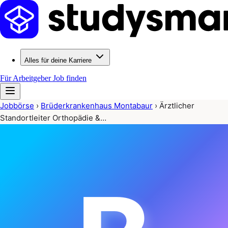
Alles für deine Karriere
Für Arbeitgeber
Job finden
Jobbörse
›
Brüderkrankenhaus Montabaur
›
Ärztlicher
Standortleiter Orthopädie &…