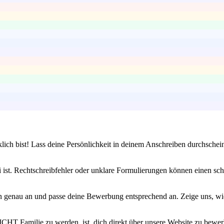
klich bist! Lass deine Persönlichkeit in deinem Anschreiben durchsche
 ist. Rechtschreibfehler oder unklare Formulierungen können einen schl
n genau an und passe deine Bewerbung entsprechend an. Zeige uns, wi
CHT Familie zu werden, ist, dich direkt über unsere Website zu bewerb