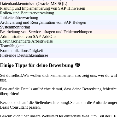
Datenbankkenntnisse (Oracle, MS SQL)
Planung und Implementierung von SAP-Hinweisen
Rollen- und Benutzerverwaltung
Jobkettenüberwachung
Archivierung und Reorganisation von SAP-Belegen
Systemmonitoring
Bearbeitung von Serviceanfragen und Fehlermeldungen
Administration von SAP-AddOns
Lösungsorientierte Arbeitsweise
Teamfähigkeit
Kommunikationsfähigkeit
Fließende Deutschkenntnisse
Einige Tipps für deine Bewerbung 🫡
Sei du selbst!:
Wir wollen dich kennenlernen, also zeig uns, wer du wir
bist.
Pass auf die Details auf!:
Achte darauf, dass deine Bewerbung fehlerfrei
überprüfen!
Beziehe dich auf die Stellenbeschreibung!:
Schau dir die Anforderunge
Basis Consultant passen.
Bewirb dich über unsere Website!:
Der einfachste Weg, um Teil der LEI