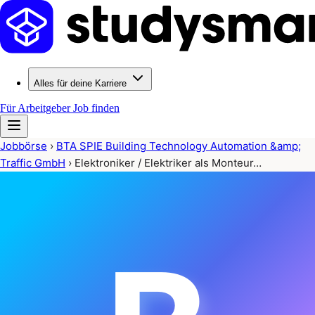
Alles für deine Karriere
Für Arbeitgeber
Job finden
Jobbörse
›
BTA SPIE Building Technology Automation &amp;
Traffic GmbH
›
Elektroniker / Elektriker als Monteur…